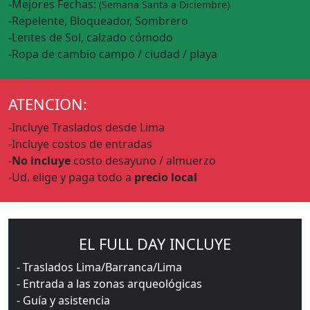
-Mejores Fechas:
(Semana Santa a Diciembre)
-Repelente, Bloqueador, Sombrero
-Lentes de Sol, calzado cómodo
-Ropa de cambio campo / ciudad / playa
ATENCION:
-Incluye Traslados desde Lima
-Incluye costos de entradas
-
No incluye
costo desayuno / almuerzo
-Ud. elige y paga todo a
precio local
EL FULL DAY INCLUYE
- Traslados Lima/Barranca/Lima
- Entrada a las zonas arqueológicas
- Guía y asistencia