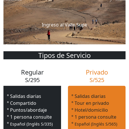
Ingreso al Valle Supe
Tipos de Servicio
Regular
Privado
S/295
S/525
° Salidas diarias
° Salidas diarias
° Compartido
° Tour en privado
° Puntos/abordaje
° Hotel/domicilio
° 1 persona consulte
° 1 persona consulte
°
°
Español (Inglés S/335)
Español (Inglés S/565)